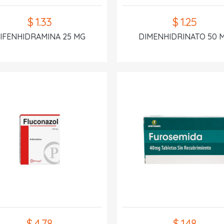
$ 1.33
$ 1.25
IFENHIDRAMINA 25 MG
DIMENHIDRINATO 50 
$ 4.78
$ 1.48