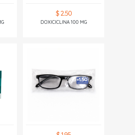
$ 2.50
MG
DOXICICLINA 100 MG
$ 1.95