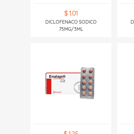
$ 1.01
DICLOFENACO SODICO
D
75MG/3ML
$ 1.25