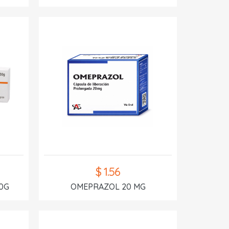
$ 1.56
0G
OMEPRAZOL 20 MG