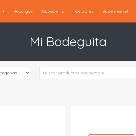
s
Recargas
Cubacel Tur
Celulares
Supermarket
Mi Bodeguita