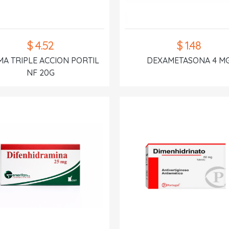
$ 4.52
$ 1.48
A TRIPLE ACCION PORTIL
DEXAMETASONA 4 M
NF 20G