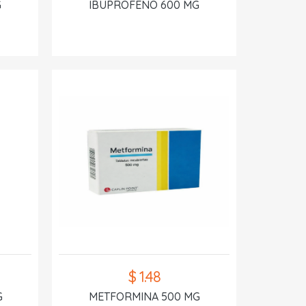
G
IBUPROFENO 600 MG
$ 1.48
G
METFORMINA 500 MG